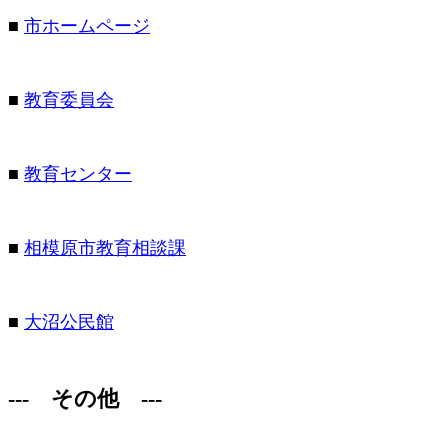
■
市ホームページ
■
教育委員会
■
教育センター
■
相模原市教育相談課
■
大沼公民館
---
その他
---