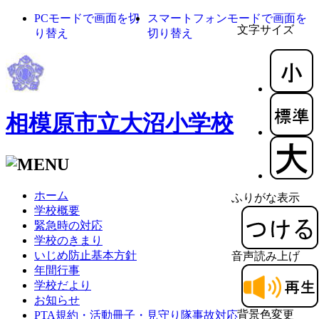
PCモードで画面を切
スマートフォンモードで画面を
文字サイズ
り替え
切り替え
相模原市立大沼小学校
ホーム
ふりがな表示
学校概要
緊急時の対応
学校のきまり
いじめ防止基本方針
音声読み上げ
年間行事
学校だより
お知らせ
背景色変更
PTA規約・活動冊子・見守り隊事故対応