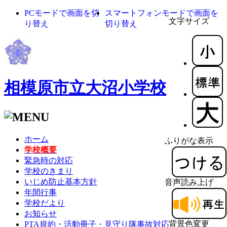
PCモードで画面を切
スマートフォンモードで画面を
文字サイズ
り替え
切り替え
相模原市立大沼小学校
ホーム
ふりがな表示
学校概要
緊急時の対応
学校のきまり
いじめ防止基本方針
音声読み上げ
年間行事
学校だより
お知らせ
背景色変更
PTA規約・活動冊子・見守り隊事故対応