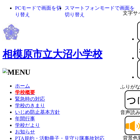
PCモードで画面を切
スマートフォンモードで画面を
文字サ
り替え
切り替え
相模原市立大沼小学校
ホーム
ふりが
学校概要
緊急時の対応
学校のきまり
いじめ防止基本方針
音声読
年間行事
学校だより
お知らせ
背景色
PTA規約・活動冊子・見守り隊事故対応