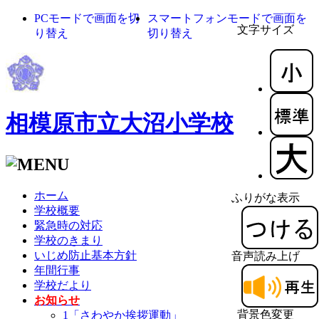
PCモードで画面を切
スマートフォンモードで画面を
文字サイズ
り替え
切り替え
相模原市立大沼小学校
ホーム
ふりがな表示
学校概要
緊急時の対応
学校のきまり
いじめ防止基本方針
音声読み上げ
年間行事
学校だより
お知らせ
背景色変更
1「さわやか挨拶運動」