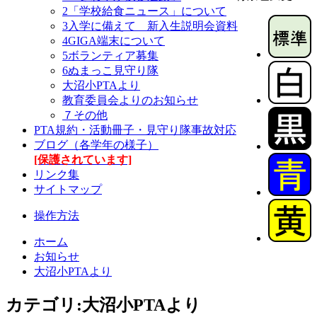
2「学校給食ニュース」について
3入学に備えて 新入生説明会資料
4GIGA端末について
5ボランティア募集
6ぬまっこ見守り隊
大沼小PTAより
教育委員会よりのお知らせ
７その他
PTA規約・活動冊子・見守り隊事故対応
ブログ（各学年の様子）
[保護されています]
リンク集
サイトマップ
操作方法
ホーム
お知らせ
大沼小PTAより
カテゴリ:大沼小PTAより