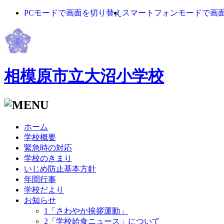
PCモードで画面を切り替え
スマートフォンモードで画
相模原市立大沼小学校
ホーム
学校概要
緊急時の対応
学校のきまり
いじめ防止基本方針
年間行事
学校だより
お知らせ
1「さわやか挨拶運動」
2「学校給食ニュース」について