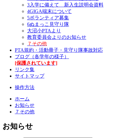
3入学に備えて 新入生説明会資料
4GIGA端末について
5ボランティア募集
6ぬまっこ見守り隊
大沼小PTAより
教育委員会よりのお知らせ
７その他
PTA規約・活動冊子・見守り隊事故対応
ブログ（各学年の様子）
[保護されています]
リンク集
サイトマップ
操作方法
ホーム
お知らせ
７その他
お知らせ