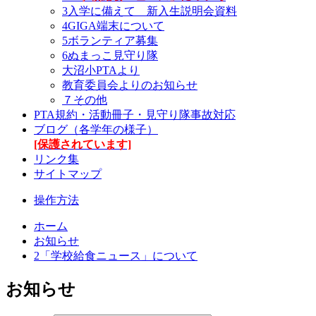
3入学に備えて 新入生説明会資料
4GIGA端末について
5ボランティア募集
6ぬまっこ見守り隊
大沼小PTAより
教育委員会よりのお知らせ
７その他
PTA規約・活動冊子・見守り隊事故対応
ブログ（各学年の様子）
[保護されています]
リンク集
サイトマップ
操作方法
ホーム
お知らせ
2「学校給食ニュース」について
お知らせ