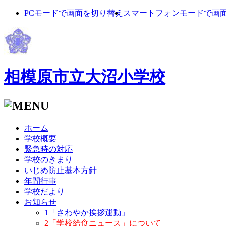
PCモードで画面を切り替え
スマートフォンモードで画
相模原市立大沼小学校
ホーム
学校概要
緊急時の対応
学校のきまり
いじめ防止基本方針
年間行事
学校だより
お知らせ
1「さわやか挨拶運動」
2「学校給食ニュース」について