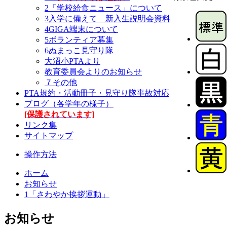
2「学校給食ニュース」について
3入学に備えて 新入生説明会資料
4GIGA端末について
5ボランティア募集
6ぬまっこ見守り隊
大沼小PTAより
教育委員会よりのお知らせ
７その他
PTA規約・活動冊子・見守り隊事故対応
ブログ（各学年の様子）
[保護されています]
リンク集
サイトマップ
操作方法
ホーム
お知らせ
1「さわやか挨拶運動」
お知らせ