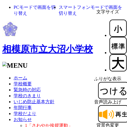
PCモードで画面を切
スマートフォンモードで画面を
文字サイズ
り替え
切り替え
相模原市立大沼小学校
ホーム
ふりがな表示
学校概要
緊急時の対応
学校のきまり
いじめ防止基本方針
音声読み上げ
年間行事
学校だより
お知らせ
背景色変更
1「さわやか挨拶運動」