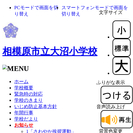
PCモードで画面を切
スマートフォンモードで画面を
文字サイズ
り替え
切り替え
相模原市立大沼小学校
ホーム
ふりがな表示
学校概要
緊急時の対応
学校のきまり
いじめ防止基本方針
音声読み上げ
年間行事
学校だより
お知らせ
背景色変更
1「さわやか挨拶運動」