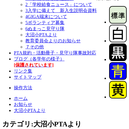
2「学校給食ニュース」について
3入学に備えて 新入生説明会資料
4GIGA端末について
5ボランティア募集
6ぬまっこ見守り隊
大沼小PTAより
教育委員会よりのお知らせ
７その他
PTA規約・活動冊子・見守り隊事故対応
ブログ（各学年の様子）
[保護されています]
リンク集
サイトマップ
操作方法
ホーム
お知らせ
大沼小PTAより
カテゴリ:大沼小PTAより