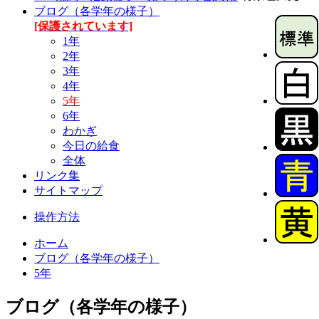
ブログ（各学年の様子）
[保護されています]
1年
2年
3年
4年
5年
6年
わかぎ
今日の給食
全体
リンク集
サイトマップ
操作方法
ホーム
ブログ（各学年の様子）
5年
ブログ（各学年の様子）