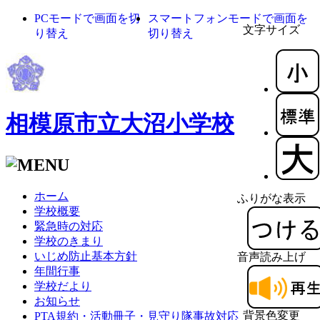
PCモードで画面を切
スマートフォンモードで画面を
文字サイズ
り替え
切り替え
相模原市立大沼小学校
ホーム
ふりがな表示
学校概要
緊急時の対応
学校のきまり
いじめ防止基本方針
音声読み上げ
年間行事
学校だより
お知らせ
背景色変更
PTA規約・活動冊子・見守り隊事故対応