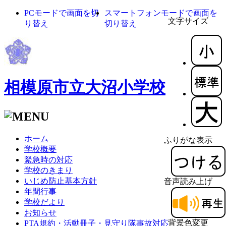
PCモードで画面を切
スマートフォンモードで画面を
文字サイズ
り替え
切り替え
相模原市立大沼小学校
ホーム
ふりがな表示
学校概要
緊急時の対応
学校のきまり
いじめ防止基本方針
音声読み上げ
年間行事
学校だより
お知らせ
背景色変更
PTA規約・活動冊子・見守り隊事故対応