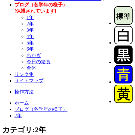
ブログ（各学年の様子）
[保護されています]
1年
2年
3年
4年
5年
6年
わかぎ
今日の給食
全体
リンク集
サイトマップ
操作方法
ホーム
ブログ（各学年の様子）
2年
カテゴリ:2年