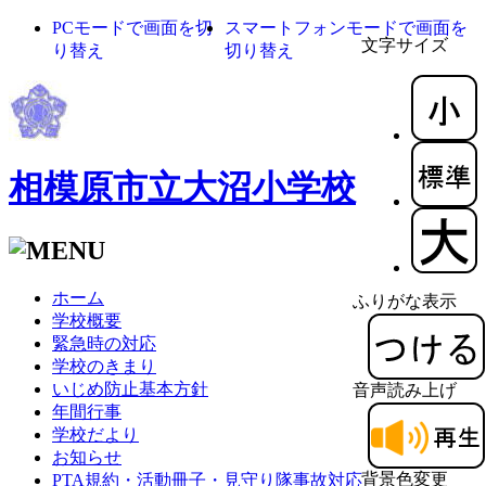
PCモードで画面を切
スマートフォンモードで画面を
文字サイズ
り替え
切り替え
相模原市立大沼小学校
ホーム
ふりがな表示
学校概要
緊急時の対応
学校のきまり
いじめ防止基本方針
音声読み上げ
年間行事
学校だより
お知らせ
背景色変更
PTA規約・活動冊子・見守り隊事故対応