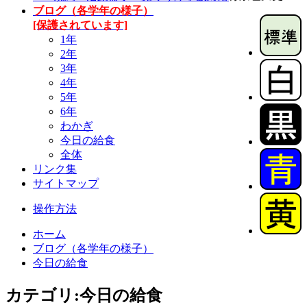
ブログ（各学年の様子）
[保護されています]
1年
2年
3年
4年
5年
6年
わかぎ
今日の給食
全体
リンク集
サイトマップ
操作方法
ホーム
ブログ（各学年の様子）
今日の給食
カテゴリ:今日の給食